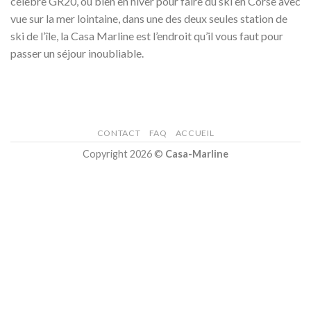
célèbre GR20, ou bien en hiver pour faire du ski en Corse avec
vue sur la mer lointaine, dans une des deux seules station de
ski de l’île, la Casa Marline est l’endroit qu’il vous faut pour
passer un séjour inoubliable.
CONTACT
FAQ
ACCUEIL
Copyright 2026 ©
Casa-Marline