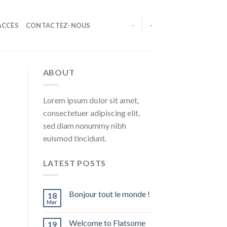
ACCÈS
CONTACTEZ-NOUS
-
-
ABOUT
Lorem ipsum dolor sit amet,
consectetuer adipiscing elit,
sed diam nonummy nibh
euismod tincidunt.
LATEST POSTS
Bonjour tout le monde !
18
Mar
Welcome to Flatsome
19