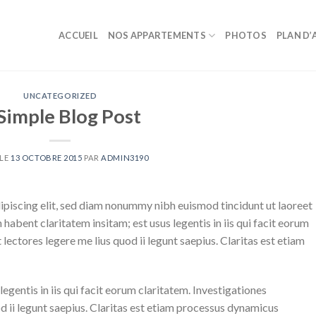
ACCUEIL
NOS APPARTEMENTS
PHOTOS
PLAN D’
UNCATEGORIZED
Simple Blog Post
 LE
13 OCTOBRE 2015
PAR
ADMIN3190
ipiscing elit, sed diam nonummy nibh euismod tincidunt ut laoreet
abent claritatem insitam; est usus legentis in iis qui facit eorum
ectores legere me lius quod ii legunt saepius. Claritas est etiam
egentis in iis qui facit eorum claritatem. Investigationes
 ii legunt saepius. Claritas est etiam processus dynamicus