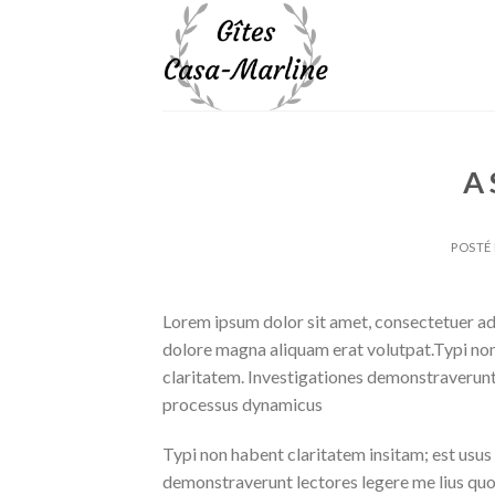
Skip
to
content
A 
POSTÉ
Lorem ipsum dolor sit amet, consectetuer ad
dolore magna aliquam erat volutpat.Typi non h
claritatem. Investigationes demonstraverunt l
processus dynamicus
Typi non habent claritatem insitam; est usus l
demonstraverunt lectores legere me lius quod