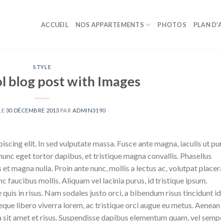
ACCUEIL
NOS APPARTEMENTS
PHOTOS
PLAN D’
STYLE
ol blog post with Images
LE
30 DÉCEMBRE 2013
PAR
ADMIN3190
scing elit. In sed vulputate massa. Fusce ante magna, iaculis ut pu
nunc eget tortor dapibus, et tristique magna convallis. Phasellus
 et magna nulla. Proin ante nunc, mollis a lectus ac, volutpat placer
 faucibus mollis. Aliquam vel lacinia purus, id tristique ipsum.
quis in risus. Nam sodales justo orci, a bibendum risus tincidunt id
eque libero viverra lorem, ac tristique orci augue eu metus. Aenean
da sit amet et risus. Suspendisse dapibus elementum quam, vel semp