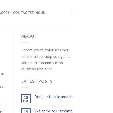
ACCÈS
CONTACTEZ-NOUS
-
-
ABOUT
Lorem ipsum dolor sit amet,
consectetuer adipiscing elit,
sed diam nonummy nibh
euismod tincidunt.
rus
LATEST POSTS
at
Bonjour tout le monde !
18
.
Mar
Welcome to Flatsome
er
19