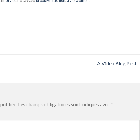
d in
Style
and tagged
brooklyn
,
fashion
,
style
,
women
.
A Video Blog Post
publiée.
Les champs obligatoires sont indiqués avec
*