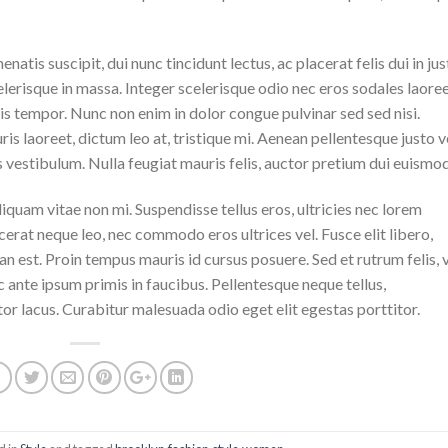
natis suscipit, dui nunc tincidunt lectus, ac placerat felis dui in jus
 scelerisque in massa. Integer scelerisque odio nec eros sodales laoree
lisis tempor. Nunc non enim in dolor congue pulvinar sed sed nisi.
is laoreet, dictum leo at, tristique mi. Aenean pellentesque justo v
vestibulum. Nulla feugiat mauris felis, auctor pretium dui euismod
iquam vitae non mi. Suspendisse tellus eros, ultricies nec lorem
cerat neque leo, nec commodo eros ultrices vel. Fusce elit libero,
n est. Proin tempus mauris id cursus posuere. Sed et rutrum felis, 
 ante ipsum primis in faucibus. Pellentesque neque tellus,
r lacus. Curabitur malesuada odio eget elit egestas porttitor.