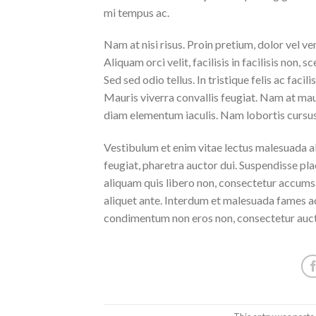
mi tempus ac.
Nam at nisi risus. Proin pretium, dolor vel vene
Aliquam orci velit, facilisis in facilisis non,
Sed sed odio tellus. In tristique felis ac faci
Mauris viverra convallis feugiat. Nam at maur
diam elementum iaculis. Nam lobortis cursus 
Vestibulum et enim vitae lectus malesuada al
feugiat, pharetra auctor dui. Suspendisse pla
aliquam quis libero non, consectetur accumsa
aliquet ante. Interdum et malesuada fames ac
condimentum non eros non, consectetur aucto