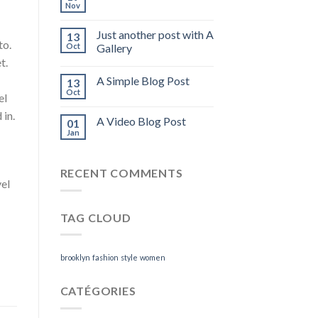
Nov
Just another post with A
13
to.
Oct
Gallery
t.
A Simple Blog Post
13
Oct
el
 in.
A Video Blog Post
01
Jan
RECENT COMMENTS
vel
TAG CLOUD
brooklyn
fashion
style
women
CATÉGORIES