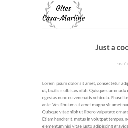
Skip
to
content
Just a co
POSTÉ 
Lorem ipsum dolor sit amet, consectetur adipi
ut, facilisis ultrices nibh. Quisque commodo 
egestas nunc eu venenatis vehicula. Phasellus
ante. Vestibulum sit amet magna sit amet nunc
Quisque vitae nibh ut libero vulputate ornare 
Etiam hendrerit, metus in volutpat tempus, n
elementum nisi vitae justo adipiscing gravi